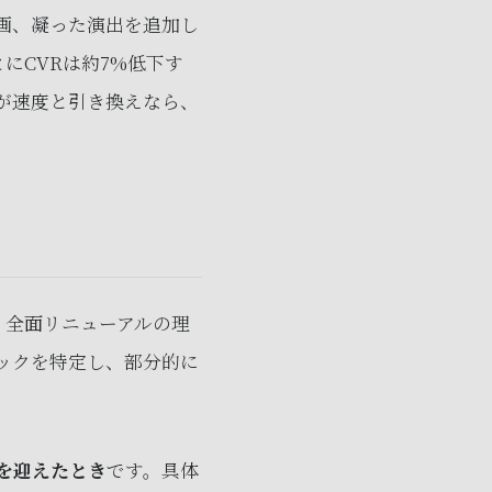
画、凝った演出を追加し
にCVRは約7%低下す
が速度と引き換えなら、
、全面リニューアルの理
ックを特定し、部分的に
を迎えたとき
です。具体