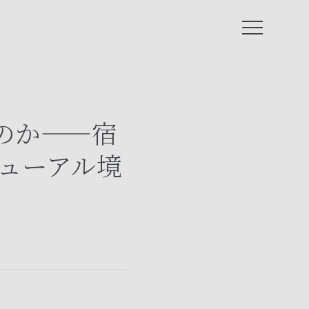
のか——宿
ューアル境