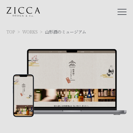
TOP
>
WORKS
>
山形酒のミュージアム